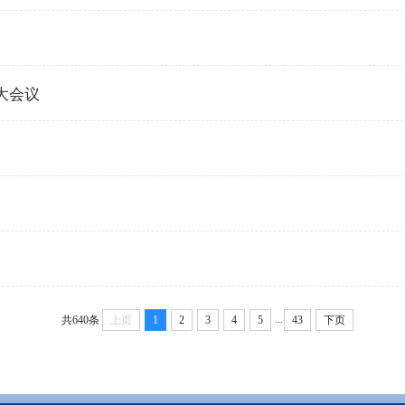
大会议
...
共640条
上页
1
2
3
4
5
43
下页