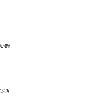
项捐赠
式授牌