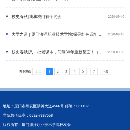
校史春秋|我和校门有个约会
2020-09-10
大学之道 | 厦门海洋职业技术学院:探寻红色遗址 传承红色文化
2020-09-10
校史春秋|又一批老课本，间隔30年重新见面！（文末有彩蛋）
2020-09-02
...
共100条
上页
1
2
3
4
5
7
下页
地址：厦门市翔安区洪钟大道4566号 邮编：361102
学院总值班室：0592-7887558
版权所有：厦门海洋职业技术学院校友会